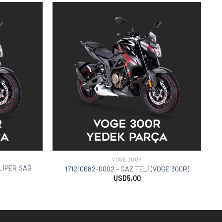
VOGE 300R
LİPER SAĞ
171210682-0002 – GAZ TELİ (VOGE 300R)
USD
5,00