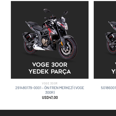
VOGE 300R
291480179-0001 – ÖN FREN MERKEZİ (VOGE
50186001
300R)
USD
47,00