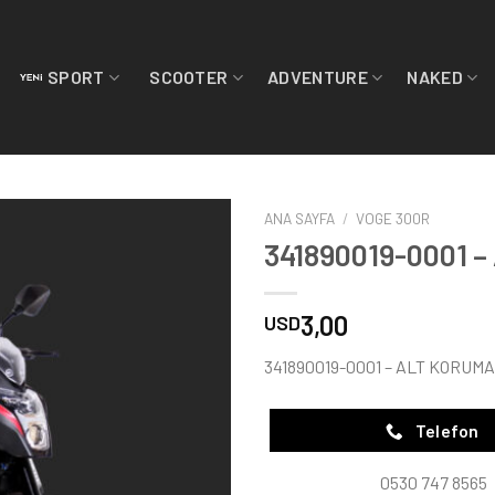
SPORT
SCOOTER
ADVENTURE
NAKED
ANA SAYFA
/
VOGE 300R
341890019-0001 
3,00
USD
341890019-0001 – ALT KORUMA
Telefon
0530 747 8565