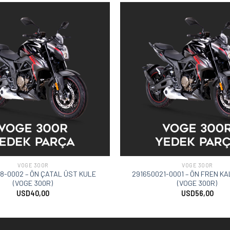
VOGE 300R
VOGE 300R
8-0002 – ÖN ÇATAL ÜST KULE
291650021-0001 – ÖN FREN KA
(VOGE 300R)
(VOGE 300R)
USD
40,00
USD
56,00