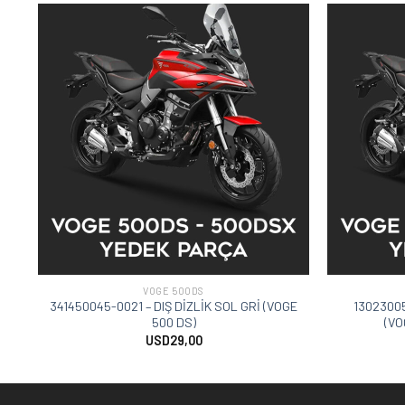
VOGE 500DS
341450045-0021 – DIŞ DİZLİK SOL GRİ (VOGE
13023005
500 DS)
(VO
USD
29,00