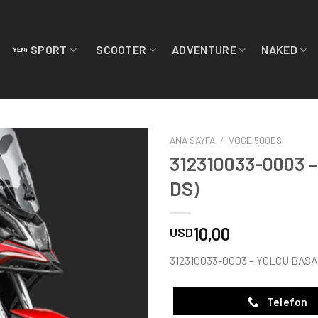
SPORT
SCOOTER
ADVENTURE
NAKED
ANA SAYFA
/
VOGE 500DS
312310033-0003 
DS)
10,00
USD
312310033-0003 – YOLCU BASA
Telefon