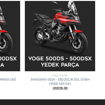
VOGE 500DS
SAMAGI SAĞ
341450045-0024 – DIŞ DİZLİK SOL SİYAH
(VOGE 500 DS)
USD
29,00