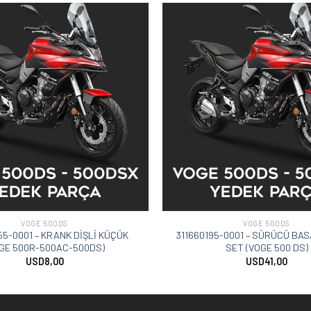
VOGE 500DS
VOGE 500DS
5-0001 – KRANK DİŞLİ KÜÇÜK
311660195-0001 – SÜRÜCÜ BA
GE 500R-500AC-500DS)
SET (VOGE 500 DS)
USD
8,00
USD
41,00