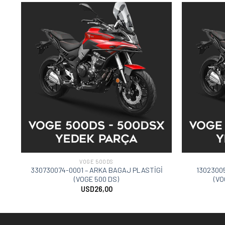
VOGE 500DS
330730074-0001 – ARKA BAGAJ PLASTİGİ
13023005
(VOGE 500 DS)
(VO
USD
26,00