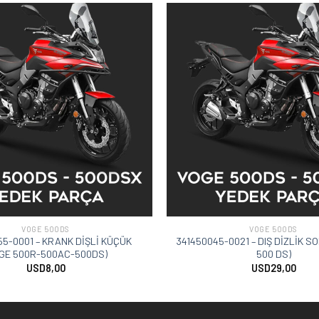
VOGE 500DS
VOGE 500DS
5-0001 – KRANK DİŞLİ KÜÇÜK
341450045-0021 – DIŞ DİZLİK SO
GE 500R-500AC-500DS)
500 DS)
USD
8,00
USD
29,00