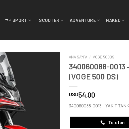
SPORT
SCOOTER
ADVENTURE
NAKED
ANA SAYFA
/
VOGE 500DS
340060088-0013 
(VOGE 500 DS)
54,00
USD
340060088-0013 – YAKIT TANK
Telefon