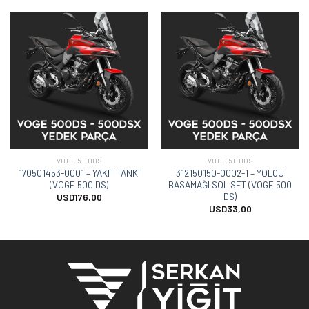
VOGE 500DS
VOGE 500DS
170501453-0001 – YAKIT TANKI
312150150-0002-1 – YOLCU
(VOGE 500 DS)
BASAMAĞI SOL SET (VOGE 500
DS)
USD
176,00
USD
33,00