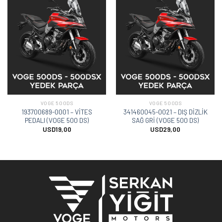
VOGE 500DS
VOGE 500DS
193700689-0001 – VİTES
341460045-0021 – DIŞ DİZLİK
PEDALI (VOGE 500 DS)
SAĞ GRİ (VOGE 500 DS)
USD
19,00
USD
29,00