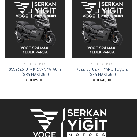
VOGE SR4 MAXI
VOGE SR4 MAXI
8552323-01 – KRANK YATAGI 2
7922165-02 – PİYANO TUŞU 2
(SR4 MAXİ 350)
(SR4 MAXİ 350)
USD
22,00
USD
39,00