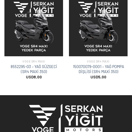
VOGE SR4 MAXI
VOGE SR4 MAXI
8552295-03 – YAĞ SÜZGECİ
150070079-0001 – YAĞ POMPA
(SR4 MAXİ 350)
DİŞLİSİ (SR4 MAXİ 350)
USD
8,00
USD
5,00