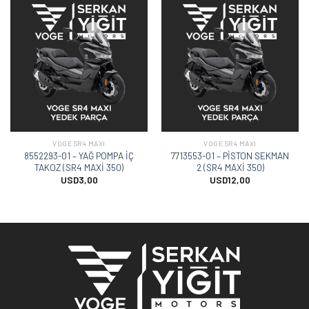
VOGE SR4 MAXI
VOGE SR4 MAXI
8552293-01 – YAĞ POMPA İÇ
7713553-01 – PİSTON SEKMAN
TAKOZ (SR4 MAXİ 350)
2 (SR4 MAXİ 350)
USD
3,00
USD
12,00