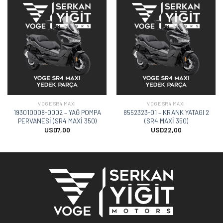
VOGE SR4 MAXI
VOGE SR4 MAXI
193010008-0002 – YAĞ POMPA
8552323-01 – KRANK YATAGI 2
PERVANESİ (SR4 MAXİ 350)
(SR4 MAXİ 350)
USD
7,00
USD
22,00