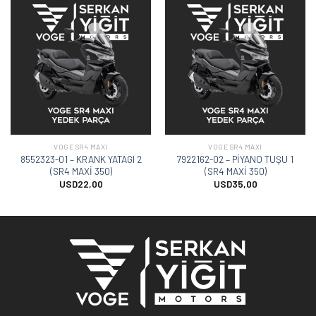
VOGE SR4 MAXI
VOGE SR4 MAXI
8552323-01 – KRANK YATAGI 2
7922162-02 – PİYANO TUŞU 1
(SR4 MAXİ 350)
(SR4 MAXİ 350)
USD
22,00
USD
35,00