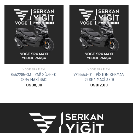
VOGE SR4 MAXI
VOGE SR4 MAXI
8552295-03 – YAĞ SÜZGECİ
7713553-01 – PİSTON SEKMAN
(SR4 MAXİ 350)
2 (SR4 MAXİ 350)
USD
8,00
USD
12,00